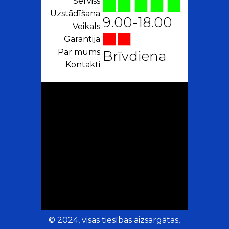
Serviss
Uzstādīšana
9.00-18.00
Veikals
Garantija
Par mums
Brīvdiena
Kontakti
© 2024, visas tiesības aizsargātas,