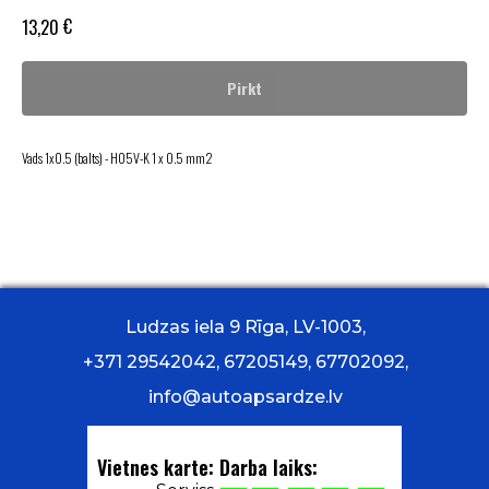
€
13,20
Pirkt
Vads 1x0.5 (balts) - H05V-K 1 x 0.5 mm2
Ludzas iela 9 Rīga, LV-1003,
+371 29542042, 67205149, 67702092,
info@autoapsardze.lv
Vietnes karte:
Darba laiks: