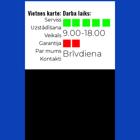
Vietnes karte:
Darba laiks:
Serviss
Uzstādīšana
9.00-18.00
Veikals
Garantija
Par mums
Brīvdiena
Kontakti