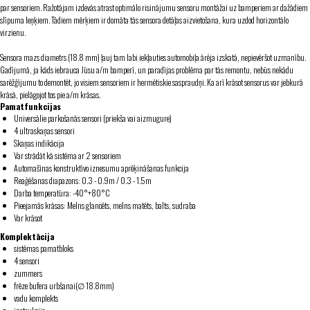
par sensoriem. Ražotājam izdevās atrast optimālo risinājumu sensoru montāžai uz bamperiem ar dažādiem
slīpuma leņķiem. Tādiem mērķiem ir domāta tās sensora detāļas aizvietošana, kura uzdod horizontālo
virzienu.
Sensora mazs diametrs (18.8 mm) ļauj tam labi iekļauties automobiļa ārēja izskatā, nepievēršot uzmanību.
Gadījumā, ja kāds iebrauca Jūsu a/m bamperī, un paradījas problēma par tās remontu, nebūs nekādu
sarēžģījumu to demontēt, jo visiem sensoriem ir hermētiskie saspraudņi. Ka arī krāsot sensorus var jebkurā
krāsā, pielāgojot tos pie a/m krāsas.
Pamatfunkcijas
Universālie parkošanās sensori (priekša vai aizmugure)
4 ultraskaņas sensori
Skaņas indikācija
Var strādāt kā sistēma ar 2 sensoriem
Automašīnas konstruktīvo iznesumu aprēķināšanas funkcija
Reaģēšanas diapazons: 0.3 - 0.9m / 0.3 - 1.5m
Darba temperatūra: -40°+80°С
Pieejamās krāsas: Melns glancēts, melns matēts, balts, sudraba
Var krāsot
Komplektācija
sistēmas pamatbloks
4 sensori
zummers
frēze bufera urbšanai(∅ 18.8mm)
vadu komplekts