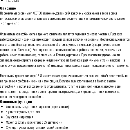
instrukcija
Описание
Парковочные системы от KEETEC зарекомендовали себя как очень надёжные и в то же время
интеллектуальные системы, которые выдерживают эксплуатацию в температурном диапазоне от
-40° до +85°С.
Отличительной особенностью данного комплекта является функция самодиагностики. Проверка
работоспособности датчиков происходит каждый раз при включении системы. И если обнаруживается
неисправный сенсор, то система оповещает об этом звуковым сигналом буззера (вместо одного
положенного - 3 сигнала). Вся парковочная система остаётся в рабочем состоянии, исключив из
работы неисправный сенсор, до его замены. Кстати, о датчиках. Производителю удалось найти
оптимальное конструктивное решение для монтажа на бампера с различными углами наклона. На
такие случаи предусмотрена замена той детали датчика, которая задаёт горизонтальное направление.
Маленький диаметр сенсора 18.8 мм позволяет органично вписаться во внешний облик автомобиля,
не привлекая особого внимания к этой опции. В случае, если кто-то въехал в бампер вашего
автомобиля, и встал вопрос ремонта этого элемента, то тут не возникает никаких проблем с его
демонтажом, т.к. все датчики имеют герметичные разъёмы. Да и красить датчики тоже можно,
подгоняя их под цвет автомобиля.
Основные функции
Универсальные датчики парковки (перед или зад)
4 ультразвуковых датчика
Звуковая индикация
Может работать как система с 2я датчиками
Функция учета выступающих частей автомобиля