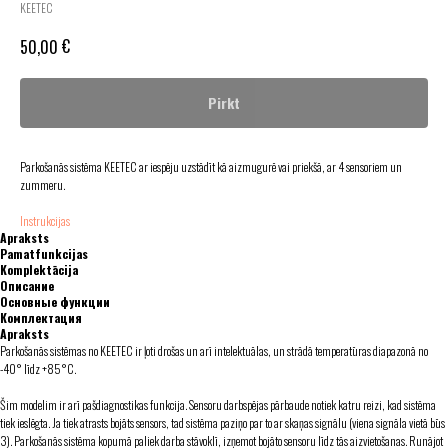
KEETEC
€
50,00
Pirkt
Parkošanās sistēma KEETEC ar iespēju uzstādīt kā aizmugurē vai priekšā, ar 4 sensoriem un
zummeru.
Instrukcijas
Apraksts
Pamatfunkcijas
Komplektācija
Описание
Основные функции
Комплектация
Apraksts
Parkošanās sistēmas no KEETEC ir ļoti drošas un arī intelektuālas, un strādā temperatūras diapazonā no
-40° līdz +85°С.
Šim modelim ir arī pašdiagnostikas funkcija. Sensoru darbspējas pārbaude notiek katru reizi, kad sistēma
tiek ieslēgta. Ja tiek atrasts bojāts sensors, tad sistēma paziņo par to ar skaņas signālu (viena signāla vietā būs
3). Parkošanās sistēma kopumā paliek darba stāvoklī, izņemot bojāto sensoru līdz tās aizvietošanas. Runājot