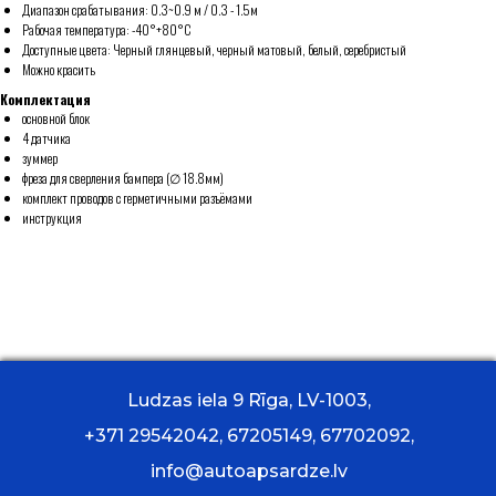
Диапазон срабатывания: 0.3~0.9 м / 0.3 - 1.5м
Рабочая температура: -40°+80°С
Доступные цвета: Черный глянцевый, черный матовый, белый, серебристый
Можно красить
Комплектация
основной блок
4 датчика
зуммер
фреза для сверления бампера (∅ 18.8мм)
комплект проводов с герметичными разъёмами
инструкция
Ludzas iela 9 Rīga, LV-1003,
+371 29542042, 67205149, 67702092,
info@autoapsardze.lv