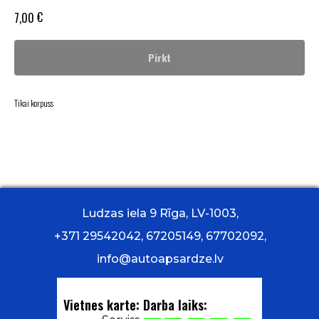
€
7,00
Pirkt
Tikai korpuss
Ludzas iela 9 Rīga, LV-1003,
+371 29542042, 67205149, 67702092,
info@autoapsardze.lv
Vietnes karte:
Darba laiks: