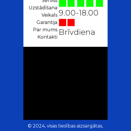
Serviss
Uzstādīšana
9.00-18.00
Veikals
Garantija
Par mums
Brīvdiena
Kontakti
© 2024, visas tiesības aizsargātas,