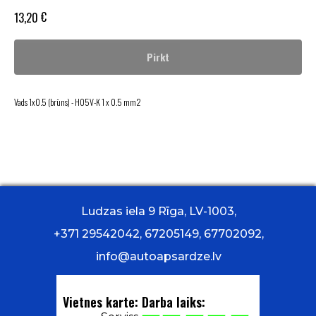
€
13,20
Pirkt
Vads 1x0.5 (brūns) - H05V-K 1 x 0.5 mm2
Ludzas iela 9 Rīga, LV-1003,
+371 29542042, 67205149, 67702092,
info@autoapsardze.lv
Vietnes karte:
Darba laiks: