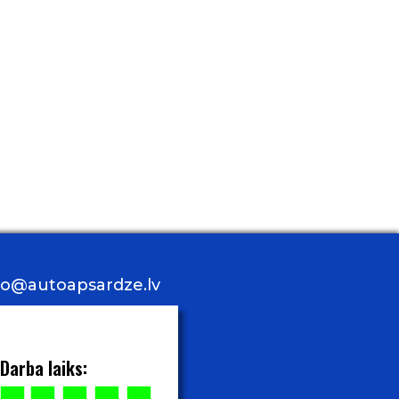
nfo@autoapsardze.lv
Darba laiks: