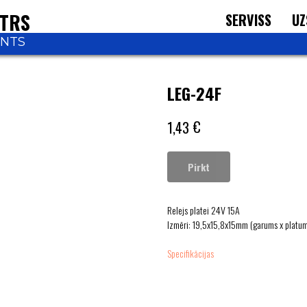
NTRS
SERVISS
UZ
ONTS
LEG-24F
€
1,43
Pirkt
Relejs platei 24V 15A
Izmēri: 19,5x15,8x15mm (garums х platu
Specifikācijas