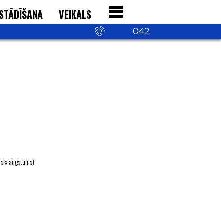
STĀDĪŠANA
VEIKALS
+371 29 542
042
ms х augstums)