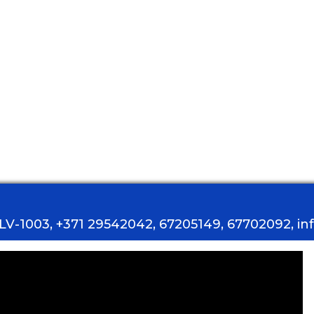
, LV-1003, +371 29542042, 67205149, 67702092, i