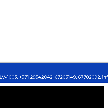
, LV-1003, +371 29542042, 67205149, 67702092, i