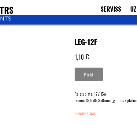
NTRS
SERVISS
UZ
ONTS
LEG-12F
€
1,10
Pirkt
Relejs platei 12V 15A
Izmēri: 19,5x15,8x15mm (garums х platu
Specifikācijas