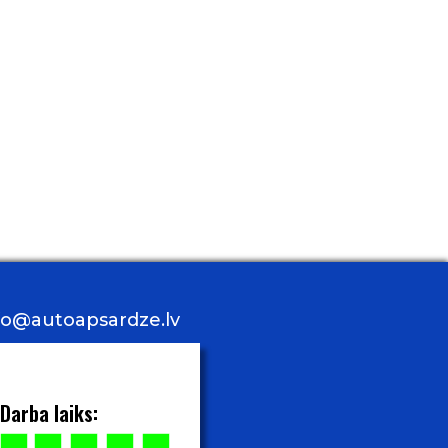
nfo@autoapsardze.lv
Darba laiks: