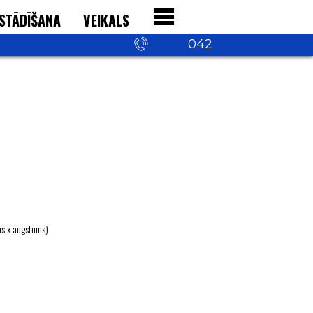
STĀDĪŠANA
VEIKALS
+371 29 542
042
ms х augstums)