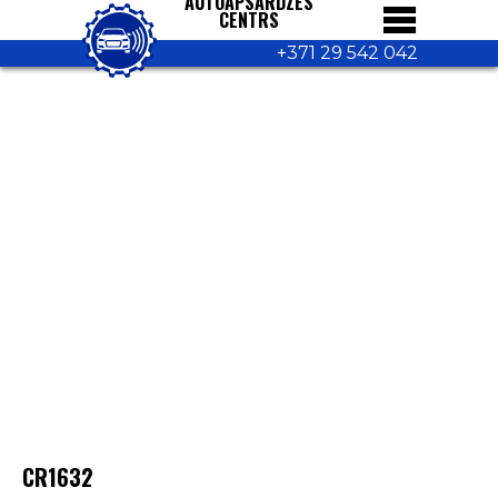
AUTOAPSARDZES
CENTRS
+371 29 542 042
CR1632