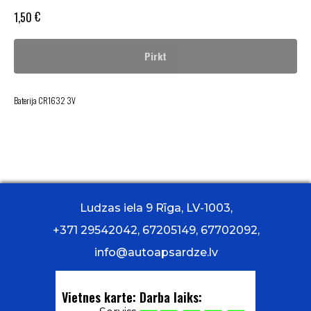
€
1,50
Pirkt
Baterija CR1632 3V
Ludzas iela 9 Rīga, LV-1003,
+371 29542042, 67205149, 67702092,
info@autoapsardze.lv
Vietnes karte:
Darba laiks: