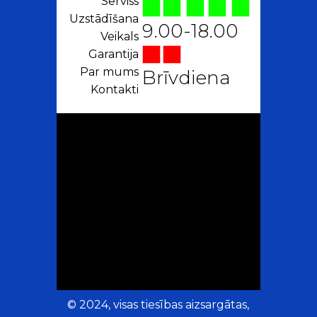
Serviss
Uzstādīšana
9.00-18.00
Veikals
Garantija
Par mums
Brīvdiena
Kontakti
© 2024, visas tiesības aizsargātas,