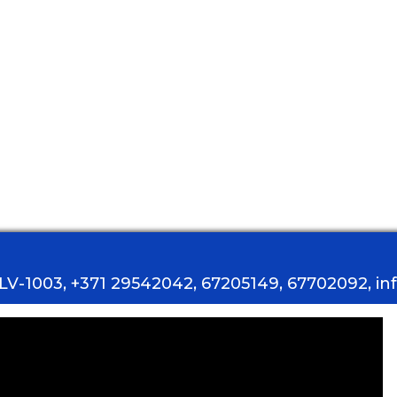
, LV-1003, +371 29542042, 67205149, 67702092, i