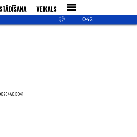
STĀDĪŠANA
VEIKALS
+371 29 542
042
7A; DO204AC,DO41