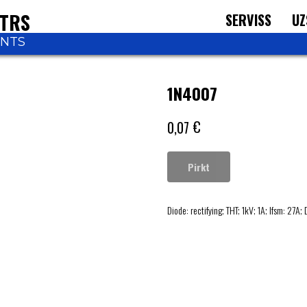
NTRS
SERVISS
UZ
ONTS
1N4007
€
0,07
Pirkt
Diode: rectifying; THT; 1kV; 1A; Ifsm: 2