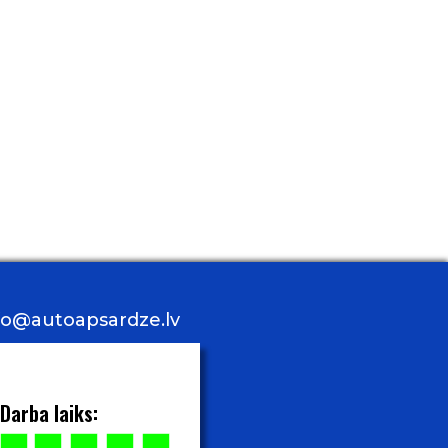
nfo@autoapsardze.lv
Darba laiks: