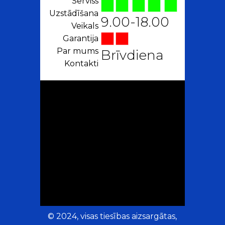
Serviss
Uzstādīšana
9.00-18.00
Veikals
Garantija
Par mums
Brīvdiena
Kontakti
© 2024, visas tiesības aizsargātas,