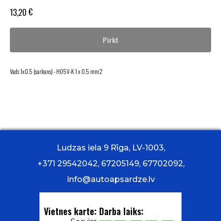
€
13,20
Pirkt
Vads 1x0.5 (sarkans) - H05V-K 1 x 0.5 mm2
Ludzas iela 9 Rīga, LV-1003,
+371 29542042, 67205149, 67702092,
info@autoapsardze.lv
Vietnes karte:
Darba laiks: