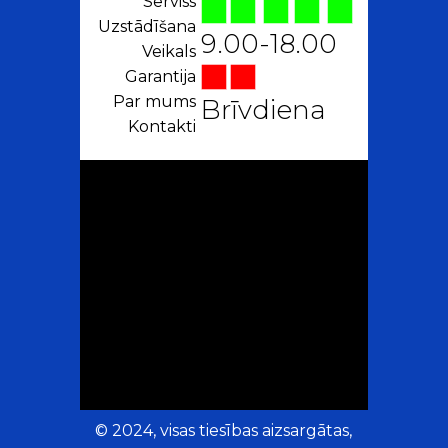
Serviss
Uzstādīšana
9.00-18.00
Veikals
Garantija
Par mums
Brīvdiena
Kontakti
© 2024, visas tiesības aizsargātas,