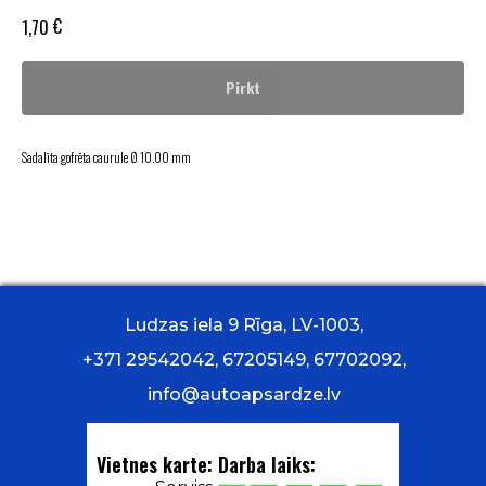
€
1,70
Pirkt
Sadalīta gofrēta caurule Ø 10.00 mm
Ludzas iela 9 Rīga, LV-1003,
+371 29542042, 67205149, 67702092,
info@autoapsardze.lv
Vietnes karte:
Darba laiks: