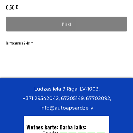
€
0,50
Pirkt
Termocaurule 2.4mm
Ludzas iela 9 Rīga, LV-1003,
+371 29542042, 67205149, 67702092,
info@autoapsardze.lv
Vietnes karte:
Darba laiks: