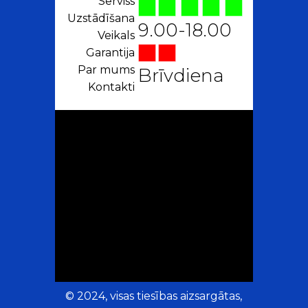
Serviss
Uzstādīšana
9.00-18.00
Veikals
Garantija
Par mums
Brīvdiena
Kontakti
© 2024, visas tiesības aizsargātas,