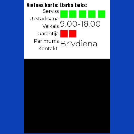
Vietnes karte:
Darba laiks:
Serviss
Uzstādīšana
9.00-18.00
Veikals
Garantija
Par mums
Brīvdiena
Kontakti