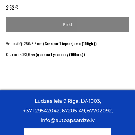
€
2,52
Pirkt
Vadu savilcējs 250/3,6 mm
(Cena par 1 iepakojumu (100gb.))
Стяжки 250/3,6 мм
(цена за 1 упаковку (100шт.))
Ludzas iela 9 Rīga, LV-1003,
+371 29542042, 67205149, 67702092,
info@autoapsardze.lv