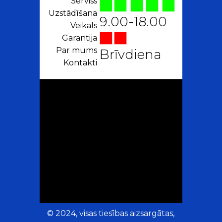
Serviss
Uzstādīšana
9.00-18.00
Veikals
Garantija
Par mums
Brīvdiena
Kontakti
© 2024, visas tiesības aizsargātas,