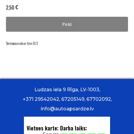
€
2,50
Pirkt
Termocaurule ar līmi 8/2
Ludzas iela 9 Rīga, LV-1003,
+371 29542042, 67205149, 67702092,
info@autoapsardze.lv
Vietnes karte:
Darba laiks: