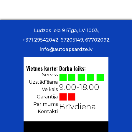
Ludzas iela 9 Rīga, LV-1003,
+371 29542042, 67205149, 67702092,
info@autoapsardze.lv
Vietnes karte:
Darba laiks:
Serviss
Uzstādīšana
9.00-18.00
Veikals
Garantija
Par mums
Brīvdiena
Kontakti