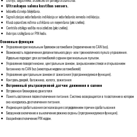
Durvju, bagāžnieka, aizdedzes un pārsega aizsardzība.
Ultraskaņas salona kustības sensors.
Iebūvēta dzinēja bloķēšana.
Signalizācijas iedarbošanās indikācija ar iedarbošanās iemesla indikāciju.
Klusā apsardzes režīma uzlikšana un noņemšana (pēc izvēles).
Centrāla atslēga vadība no aizdedzes (pēc izvēles).
Avārijas izslēgšana ar PIN kodu.
Основные функции
Управление оригинальным брелоком автомобиля (подключение по CAN bus).
Возможность подключения дополнительного двух- или трехкнопочного пульта управления.
Идеально подходит для автомобилей с одним оригинальным пультом.
Управление поворотниками, центральным замком, закрыванием стекол и открыванием
багажника по CAN bus (некоторые модели автомобилей)
Управление центральным замком от зажигания (программируемая функция).
Контроль дверей, багажника, капота, зажигания
Встроенный ультразвуковой датчик движения в салоне
Встроенная блокировка двигателя
Память состояния после отключения питания. Система возвращается в то состояние в котором
она находилась до отключения питания.
Индикация срабатывания сигнализация с определением причин срабатывания
Бесшумное включение и выключение режима охраны (программируемая функция).
Аварийное отключение PIN кодом.