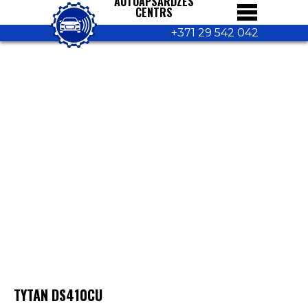
AUTOAPSARDZES
CENTRS
+371 29 542 042
TYTAN DS410СU