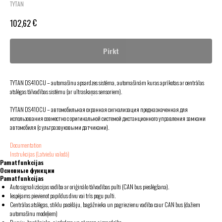
TYTAN
€
102,62
Pirkt
TYTAN DS410CU – automašīnu apsardzes sistēma, automašīnām kuras aprīkotas ar centrālas
atslēgas tālvadības sistēmu (ar ultraskaņas sensoriem).
TYTAN DS410CU – автомобильная охранная сигнализация предназначенная для
использования совместно с оригинальной системой дистанционного управления замками
автомобиля (с ультразвуковыми датчиками).
Documentation
Instrukcijas (Latviešu valodā)
Pamatfunkcijas
Основные функции
Pamatfunkcijas
Auto signalizācijas vadība ar oriģinālo tālvadības pulti (CAN bus pieslēgšana).
Iespējams pievienot papildus divu vai trīs pogu pulti.
Centrālas atslēgas, stiklu pacēlāju, bagāžnieka un pagriezienu vadība caur CAN bus (dažiem
automašīnu modeļiem)