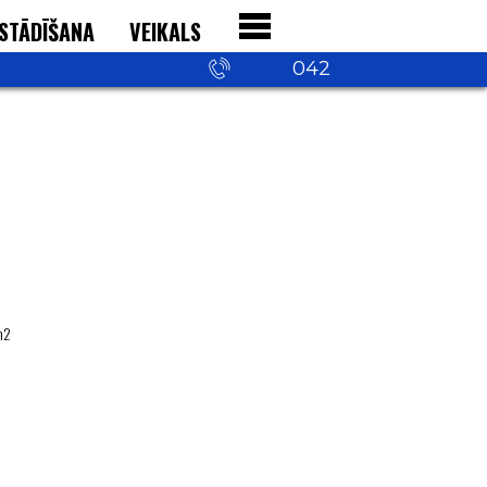
STĀDĪŠANA
VEIKALS
+371 29 542
042
m2