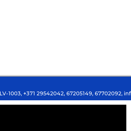
, LV-1003, +371 29542042, 67205149, 67702092, i