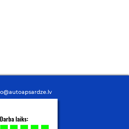
nfo@autoapsardze.lv
Darba laiks: