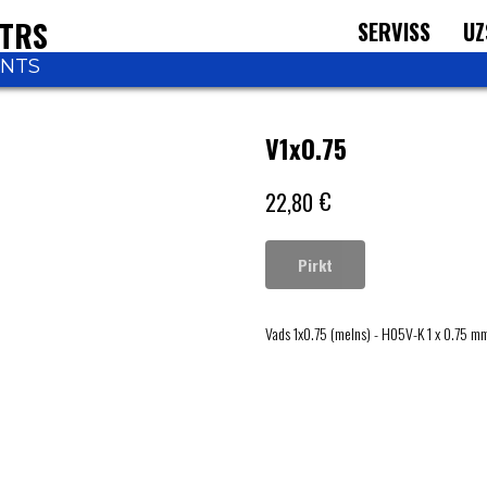
NTRS
SERVISS
UZ
ONTS
V1x0.75
€
22,80
Pirkt
Vads 1x0.75 (melns) - H05V-K 1 x 0.75 m